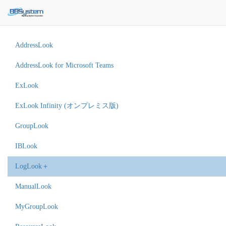
AddressLook
AddressLook for Microsoft Teams
ExLook
ExLook Infinity (オンプレミス版)
GroupLook
IBLook
LogLook＋
ManualLook
MyGroupLook