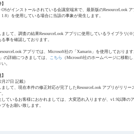
件】
s10 OSがインストールされている会議室端末で、最新版のResourceLook
：1.8）を使用している場合に当該の事象が発生します。
まして、調査の結果ResourceLook アプリに使用しているライブラリ(
ある事を確認しております。
sourceLook アプリでは、Microsoft社の「Xamarin」を使用しておりま
rin」の詳細につきましては、
こちら
（Microsoft社のホームページに移
さい。
況】
12月27日 記載）
まして、現在本件の修正対応が完了したResourceLook アプリがリリ
す。
生しているお客様におかれましては、大変恐れ入りますが、v1.9以降の
ップをお願い致します。