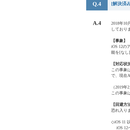
Q.4
[解決済
A.4
2018年
しており
【事象】
iOS 1
能を[な
【対応状
この事象
で、現在A
（2019年
この事象は
【回避方
恐れ入り
◇iOS 
iOS 