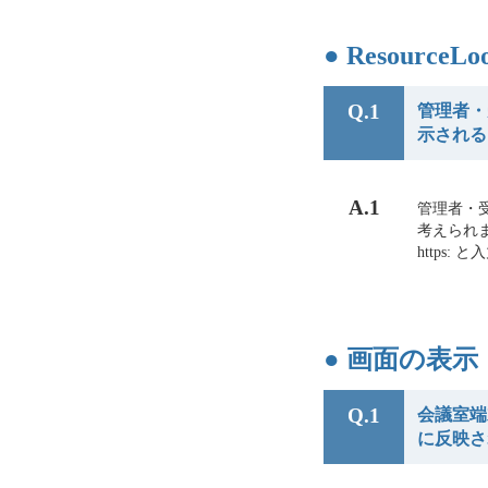
● Resourc
Q.1
管理者・
示される
A.1
管理者・受
考えられ
https
● 画面の表示
Q.1
会議室端
に反映さ