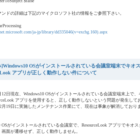
erToSubject $false
マンドの詳細は下記のマイクロソフト社の情報をご参照下さい。
arProcessing
hnet.microsoft.com/ja-jp/library/dd335046(v=exchg.160).aspx
み]Windows10 OSがインストールされている会議室端末でキ
rceLook アプリが正しく動作しない件について
12月12日現在、Windows10 OSがインストールされている会議室端末上で
ourceLook アプリを使用すると、正しく動作しないという問題が発生し
12月19日に実施したメンテナンス作業にて、現在は事象が解消しており
s10 OSがインストールされている会議室で、ResourceLook アプリでキ
、画面が遷移せず、正しく動作しません。