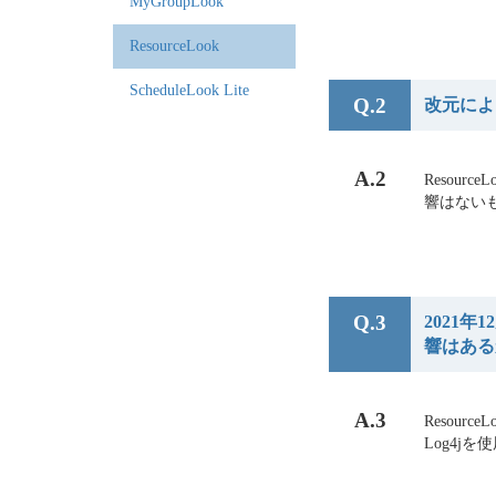
MyGroupLook
ResourceLook
ScheduleLook Lite
Q.2
改元によ
A.2
Resou
響はない
Q.3
2021年
響はある
A.3
Resour
Log4j