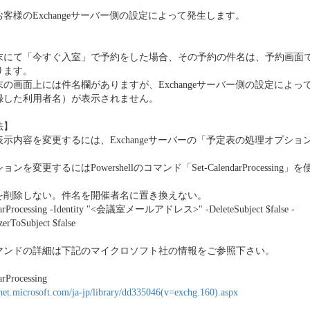
客様のExchangeサーバー側の設定によって発生します。
末にて「今すぐ入室」で予約をした場合、その予約の件名は、予約画面
ります。
の画面上には件名欄がありますが、Exchangeサーバー側の設定によっ
録した利用者名）が表示されません。
法】
示内容を変更するには、Exchangeサーバーの「予定表の処理オプショ
ンを変更するにはPowershellのコマンド「Set-CalendarProcessing
を削除しない。件名を開催者名に置き換えない。
darProcessing -Identity "<会議室メールアドレス>" -DeleteSubject $false -
erToSubject $false
マンドの詳細は下記のマイクロソフト社の情報をご参照下さい。
arProcessing
hnet.microsoft.com/ja-jp/library/dd335046(v=exchg.160).aspx