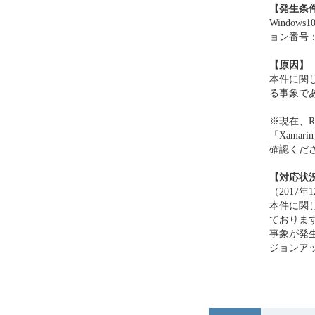
【発生条
Window
ョン番号
【原因】
本件に関し
る事象で
※現在、Re
「Xama
確認くだ
【対応状
（2017年
本件に関し
ておりま
事象が発
ジョンア