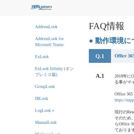
FAQ情報
AddressLook
AddressLook for
● 動作環境
Microsoft Teams
Q.1
Offic
ExLook
ExLook Infinity (オン
プレミス版)
A.1
2018年に
る事がマ
GroupLook
Office 
IBLook
https://sup
LogLook＋
現行のReso
そのため、Of
ManualLook
らOffic
ておりま