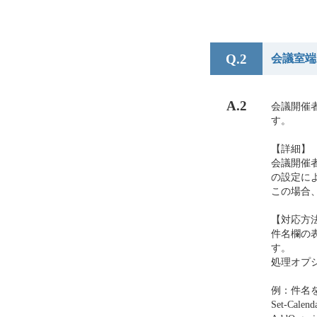
Q.2
会議室端
A.2
会議開催
す。
【詳細】
会議開催者
の設定に
この場合
【対応方
件名欄の表
す。
処理オプショ
例：件名
Set-Calen