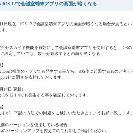
み]iOS 12で会議室端末アプリの画面が暗くなる
10月1日現在、iOS 12で会議室端末アプリの画面が暗くなる場合があると
ます。
2のアクセスガイド機能を有効にして会議室端末アプリを使用すると、iOS
し]に設定していても、数十分経過すると画面が黒くなる
況】
はiOSの標準のアプリでも発生する事から、iOS側に起因するものと考え
pple社に調査を依頼しております。
2月14日 更新）
iOS 12.1.4でも発生する事を確認しております。
法】
ますが、下記の方法での回避をご検討いただきますようお願い致します
11 以前のバージョンを使用している場合
12へのバージョンアップを控えてのご利用をご検討ください。